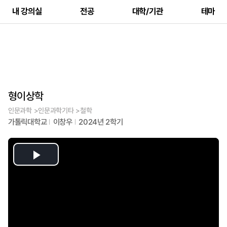
내 강의실
전공
대학/기관
테마
형이상학
인문과학 >인문과학기타 >철학
가톨릭대학교
이창우
2024년 2학기
Play
Video