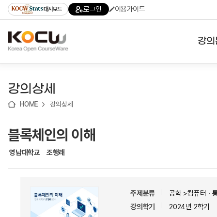
로
로
로
바
로그인
이용가이드
대시보드
가
가
가
로
기
기
기
가
(skip
기
to
강의
content)
대학
강의상세
기관
HOME
강의상세
전공
블록체인의 이해
테마
영남대학교
조행래
주제분류
공학 >컴퓨터ㆍ
강의학기
2024년 2학기