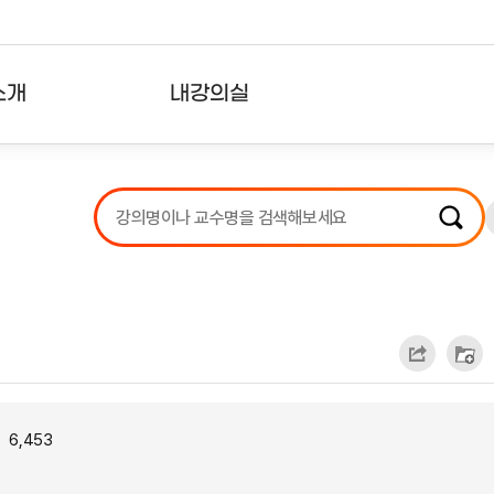
소개
내강의실
?
강의리스트
수강확인증강의
사용자의견
내강의클립
6,453