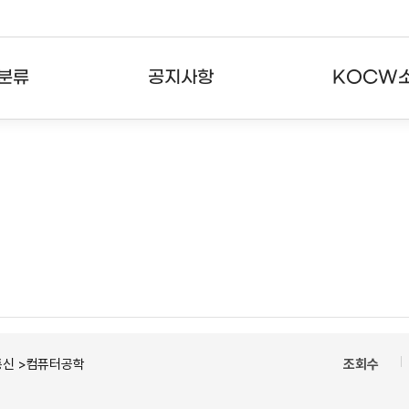
분류
공지사항
KOCW
강의
공지사항
KOCW란
강의
뉴스레터
활용안내
분야
주요통계현황
발자취
강의
서비스도움말
고객센터
통신 >컴퓨터공학
조회수