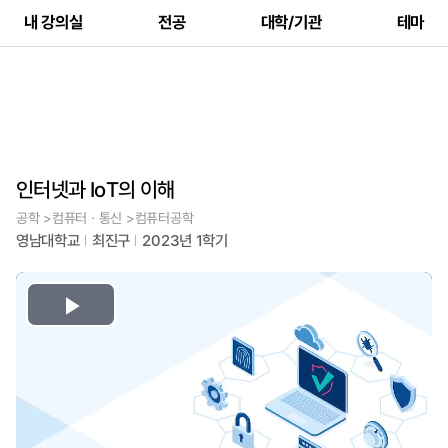
내 강의실
전공
대학/기관
테마
인터넷과 IoT의 이해
공학 >컴퓨터ㆍ통신 >컴퓨터공학
영남대학교
최진구
2023년 1학기
Play
Video