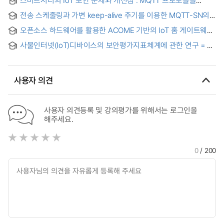
중심으로 = IoT Security Issues and Improvements of Smart
전송 스케줄링과 가변 keep-alive 주기를 이용한 MQTT-SN의
City : Focusing on MQTT Protocol
전력효율 개선 = An improvement of energy consumption
오픈소스 하드웨어를 활용한 ACOME 기반의 IoT 홈 게이트웨이
efficiency for MQTT-SN using transmission scheduling and
환경 개발 = Development of IoT Home Gateway
variable period of keep-alive
사물인터넷(IoT)디바이스의 보안평가지표체계에 관한 연구 = A
Environment based on ACOME using Open source
study on the internet of things device security evaluation
Hardware
index system
사용자 의견
사용자 의견등록 및 강의평가를 위해서는 로그인을
해주세요.
0
/ 200