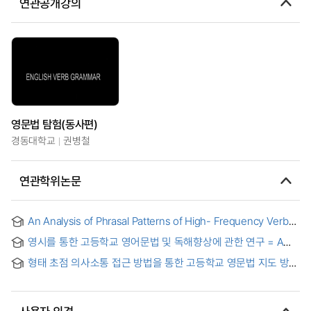
연관공개강의
영문법 탐험(동사편)
경동대학교
권병철
연관학위논문
An Analysis of Phrasal Patterns of High- Frequency Verbs
in The Office Corpus = The Office 코퍼스 활용 고빈도 동사
영시를 통한 고등학교 영어문법 및 독해향상에 관한 연구 = A
어휘 패턴에 관한 분석 연구
Study on Improving High School Grammar and Reading
형태 초점 의사소통 접근 방법을 통한 고등학교 영문법 지도 방안
Comprehension through English Poems
= (A) study on the effective grammar instruction through
the focus on form techniques to high school students
사용자 의견