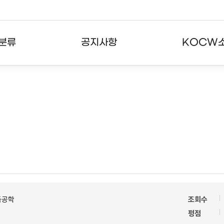
분류
공지사항
KOCW
강의
공지사항
KOCW란
강의
뉴스레터
활용안내
분야
주요통계현황
발자취
강의
서비스도움말
고객센터
축공학
조회수
평점