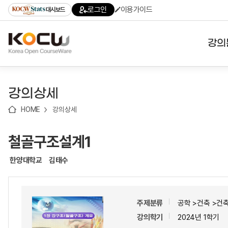
로
로
로
바
로그인
이용가이드
대시보드
가
가
가
로
기
기
기
가
(skip
기
to
강의
content)
대학
강의상세
기관
HOME
강의상세
전공
철골구조설계1
테마
한양대학교
김태수
주제분류
공학 >건축 >건
강의학기
2024년 1학기