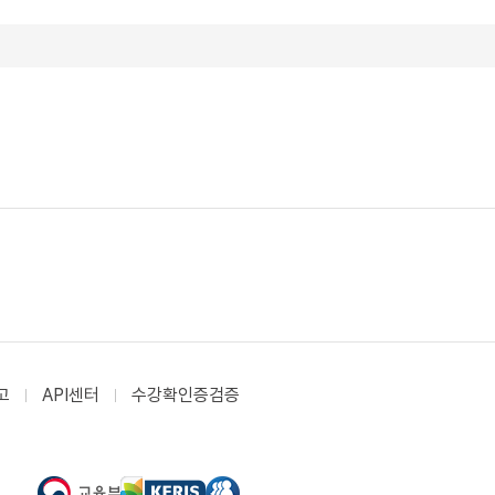
고
API센터
수강확인증검증