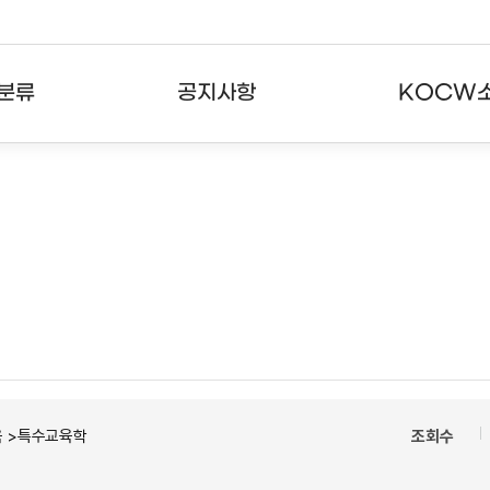
분류
공지사항
KOCW
강의
공지사항
KOCW란
강의
뉴스레터
활용안내
분야
주요통계현황
발자취
강의
서비스도움말
고객센터
육 >특수교육학
조회수