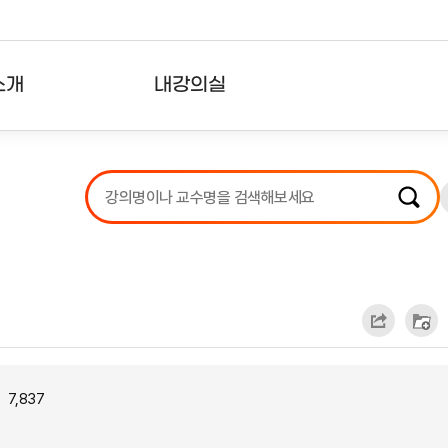
소개
내강의실
?
강의리스트
수강확인증강의
사용자의견
내강의클립
7,837