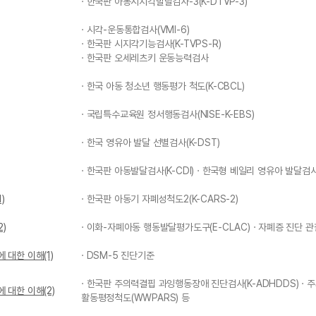
· 한국판 아동시지각발달검사-3(K-DTVP-3)
· 시각-운동통합검사(VMI-6)
· 한국판 시지각기능검사(K-TVPS-R)
· 한국판 오세레츠키 운동능력검사
· 한국 아동 청소년 행동평가 척도(K-CBCL)
· 국립특수교육원 정서행동검사(NISE-K-EBS)
· 한국 영유아 발달 선별검사(K-DST)
· 한국판 아동발달검사(K-CDI) · 한국형 베일리 영유아 발달검사(K
)
· 한국판 아동기 자폐성척도2(K-CARS-2)
)
· 이화-자폐아동 행동발달평가도구(E-CLAC) · 자폐증 진단 관
 대한 이해(1)
· DSM-5 진단기준
· 한국판 주의력결핍 과잉행동장애 진단검사(K-ADHDDS) · 
 대한 이해(2)
활동평정척도(WWPARS) 등