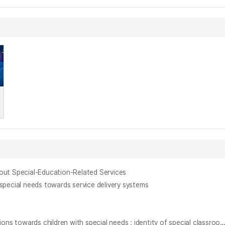
 Special-Education-Related Services
ial needs towards service delivery systems
n
송원초등학교 학생의 특수 아동 관련 인식 조사 : 물리적 통합학교의 특수학급 정체성 = (A) Case study of songwon elementary students' perceptions towards children with special needs : identity of special classro