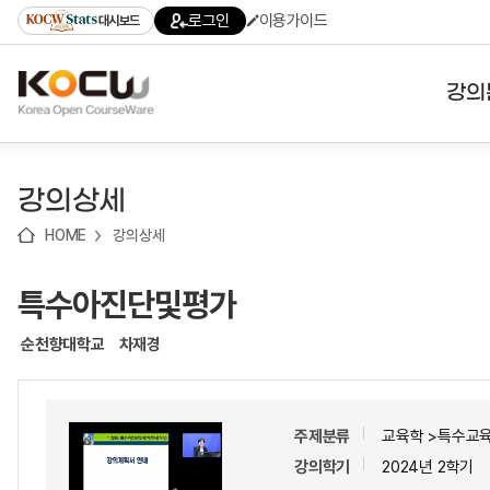
로
로
로
바
로그인
이용가이드
대시보드
가
가
가
로
기
기
기
가
(skip
기
to
강의
content)
대학
강의상세
기관
HOME
강의상세
전공
특수아진단및평가
테마
순천향대학교
차재경
주제분류
교육학 >특수교
강의학기
2024년 2학기