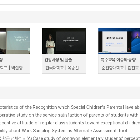
정
건강사정 및 실습
특수교육 이슈와 동향
학교 | 백설향
건국대학교 | 옥종선
순천향대학교 | 김진호
of the Recognition which Special Children's Parents Have about
dy on the service satisfaction of parents of students with spec
 attitude of regular class students toward exceptional childre
about Work Sampling System as Alternate Assessment Tool