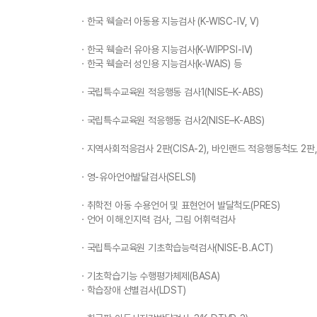
· 한국 웩슬러 아동용 지능검사 (K-WISC-Ⅳ, Ⅴ)
· 한국 웩슬러 유아용 지능검사(K-WIPPSI-Ⅳ)
· 한국 웩슬러 성인용 지능검사(k-WAIS) 등
· 국립특수교육원 적응행동 검사1(NISE–K-ABS)
· 국립특수교육원 적응행동 검사2(NISE–K-ABS)
· 지역사회적응검사 2판(CISA-2), 바인랜드 적응행동척도 2판
· 영-유아언어발달검사(SELSI)
· 취학전 아동 수용언어 및 표현언어 발달척도(PRES)
· 언어 이해․인지력 검사, 그림 어휘력검사
· 국립특수교육원 기초학습능력검사(NISE-B.ACT)
· 기초학습기능 수행평가체제(BASA)
· 학습장애 선별검사(LDST)