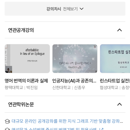
강의차시
전체보기
연관공개강의
영어 번역의 이론과 실제
인공지능(AI)과 공존의 시대, 알아야할 키워드
린스타트업 실전
평택대학교
박진임
신한대학교
신종우
협성대학교
송정
연관학위논문
대규모 온라인 공개강좌를 위한 지식 그래프 기반 맞춤형 강좌
추천 = Knowledge graph enhanced personalized course
연설문과 소설번역 중심의 번역기법 및 적용사례