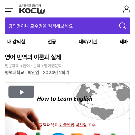
강의명이나 교수명을 검색해보세요
내 강의실
전공
대학/기관
테마
영어 번역의 이론과 실제
인문과학 >언어ㆍ문학 >영어영문학
평택대학교
박진임
2024년 2학기
Play
Video