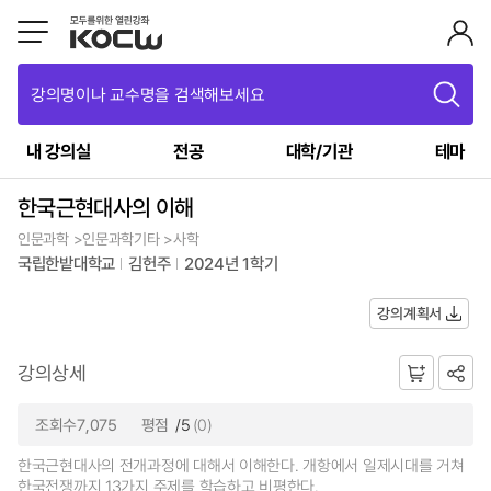
강의명이나 교수명을 검색해보세요
내 강의실
전공
대학/기관
테마
한국근현대사의 이해
인문과학 >인문과학기타 >사학
국립한밭대학교
김헌주
2024년 1학기
강의계획서
강의상세
조회수7,075
평점
/5
(0)
한국근현대사의 전개과정에 대해서 이해한다. 개항에서 일제시대를 거쳐
한국전쟁까지 13가지 주제를 학습하고 비평한다.