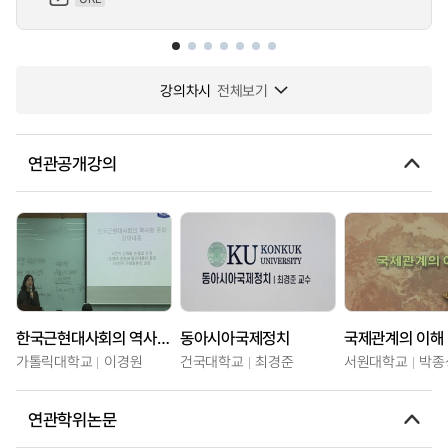
강의차시
전체보기
연관공개강의
한국근현대사회의 역사와 문화
동아시아국제정치
국제관계의 이해
가톨릭대학교
이경원
건국대학교
최경준
서원대학교
박종
연관학위논문