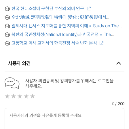
한국 현대소설에 구현된 부산의 의미 연구
全北地域 定期市場의 特性과 變化 : 朝鮮後期에서
日帝時代까지 = (The) characteristics and change of
일제시대 센서스 지도화를 통한 지역의 이해 = Study on The
periodic markets in North Cholla : from post-Choseon
comprehension about area through The census mapping
dynasty to Japanese colony
북한의 국민정체성(National Identity)과 한국전쟁 = The
about The japanese imperialism
National Identity of North Korea and Korean War
고등학교 역사 교과서의 한국전쟁 서술 변화 분석
사용자 의견
사용자 의견등록 및 강의평가를 위해서는 로그인을
해주세요.
0
/ 200