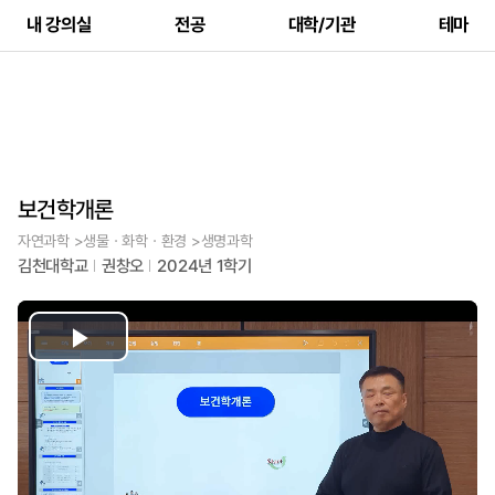
내 강의실
전공
대학/기관
테마
보건학개론
자연과학 >생물ㆍ화학ㆍ환경 >생명과학
김천대학교
권창오
2024년 1학기
Play
Video