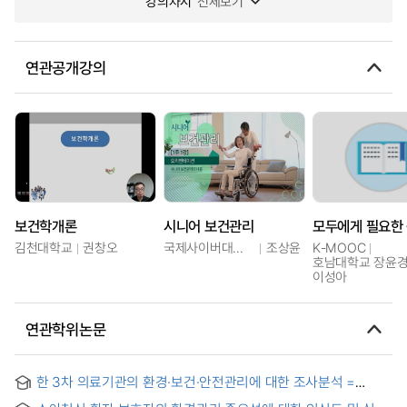
강의차시
전체보기
연관공개강의
보건학개론
시니어 보건관리
김천대학교
권창오
국제사이버대학교
조상윤
K-MOOC
호남대학교 장윤경,
이성아
연관학위논문
한 3차 의료기관의 환경·보건·안전관리에 대한 조사분석 =
Survey Analysis for Environment, Health and Safety