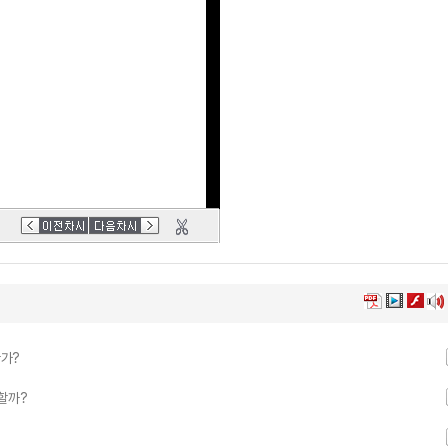
한가?
각할까?