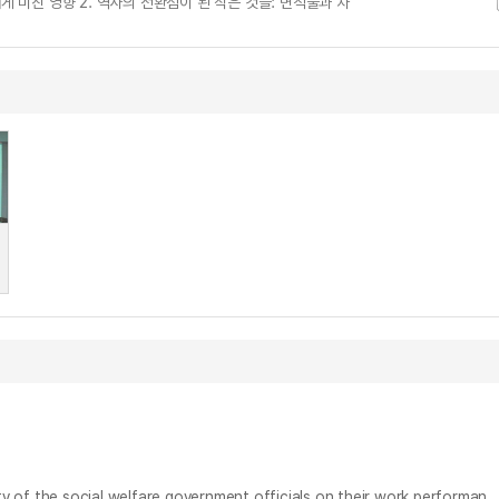
게 미친 영향 2. 역사의 전환점이 된 작은 것들: 면직물과 차
사회복지직공무원의 공감능력과 의사소통능력이 직무성과에 미치는 영향 = The influences of the empathic ability and the communication ability of the social welfare government officials on their work performan