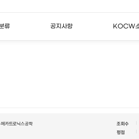
분류
공지사항
KOCW
강의
공지사항
KOCW란
강의
뉴스레터
활용안내
분야
주요통계현황
발자취
강의
서비스도움말
고객센터
 >메카트로닉스공학
조회수
평점