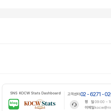
SNS
KOCW Stats Dashboard
02 - 6271 - 0
고객센터
평 일
09:00 ~ 1
이메일
kocw@ris