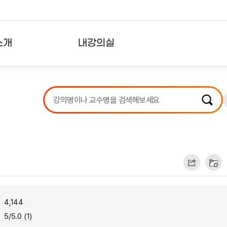
소개
내강의실
?
강의리스트
수강확인증강의
사용자의견
내강의클립
4,144
5/5.0 (1)