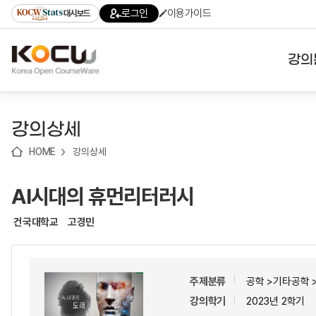
로
로
로
바
로그인
이용가이드
대시보드
가
가
가
로
기
기
기
가
(skip
기
to
강의
content)
대학
강의상세
기관
HOME
강의상세
전공
AI시대의 휴먼리터러시
테마
건국대학교
고경민
주제분류
공학 >기타공학
강의학기
2023년 2학기