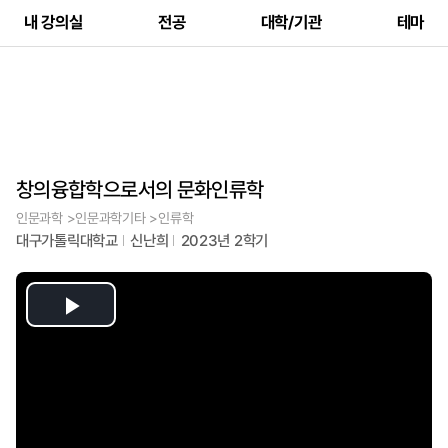
내 강의실
전공
대학/기관
테마
창의융합학으로서의 문화인류학
인문과학 >인문과학기타 >인류학
대구가톨릭대학교
신난희
2023년 2학기
Play
Video