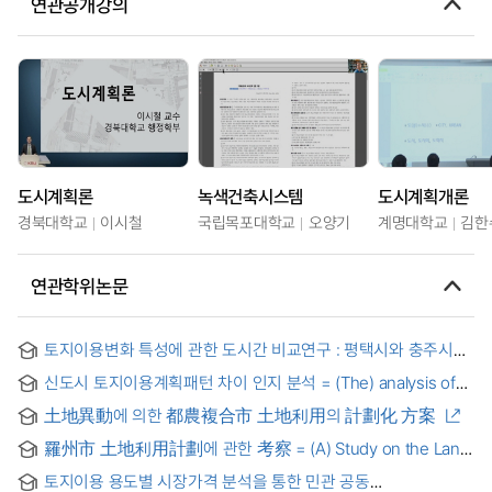
연관공개강의
도시계획론
녹색건축시스템
도시계획개론
경북대학교
이시철
국립목포대학교
오양기
계명대학교
김한
연관학위논문
토지이용변화 특성에 관한 도시간 비교연구 : 평택시와 충주시를
사례로 = A Comparative Study on the Change of Land Use
신도시 토지이용계획패턴 차이 인지 분석 = (The) analysis of
Pattern Between Capital and Non-capital Cities
perception about pattern difference of land use plan in
土地異動에 의한 都農複合市 土地利用의 計劃化 方案
new town
羅州市 土地利用計劃에 관한 考察 = (A) Study on the Land
Use Planning in Naju City
토지이용 용도별 시장가격 분석을 통한 민관 공동