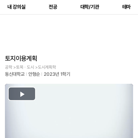
내 강의실
전공
대학/기관
테마
토지이용계획
공학 >토목ㆍ도시 >도시계획학
동신대학교
안형순
2023년 1학기
Play
Video