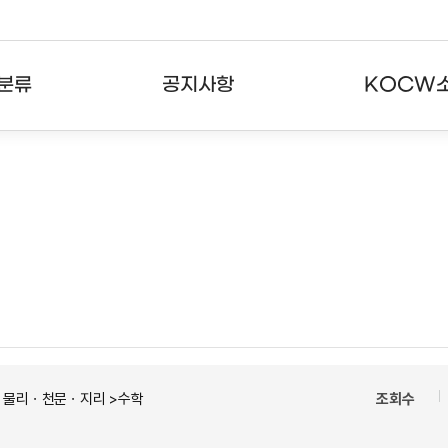
분류
공지사항
KOCW
강의
공지사항
KOCW란
강의
뉴스레터
활용안내
분야
주요통계현황
발자취
강의
서비스도움말
고객센터
ㆍ물리ㆍ천문ㆍ지리 >수학
조회수