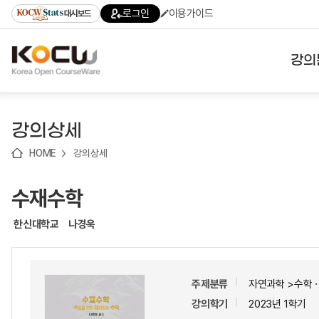
로
로
로
바
로그인
이용가이드
대시보드
가
가
가
로
기
기
기
가
(skip
기
to
강의
content)
대학
강의상세
기관
HOME
강의상세
전공
수재수학
테마
한신대학교
나경욱
주제분류
자연과학 >수학
강의학기
2023년 1학기