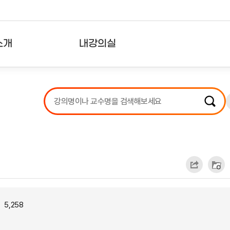
소개
내강의실
?
강의리스트
수강확인증강의
사용자의견
내강의클립
5,258