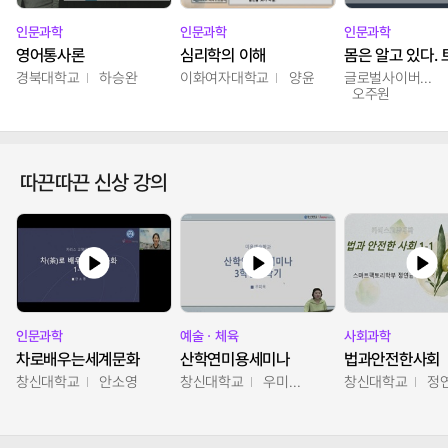
인문과학
인문과학
인문과학
영어통사론
심리학의 이해
경북대학교
하승완
이화여자대학교
양윤
글로벌사이버대학교
오주원
따끈따끈 신상 강의
인문과학
예술ㆍ체육
사회과학
차로배우는세계문화
산학연미용세미나
법과안전한사회
창신대학교
안소영
창신대학교
우미옥,오윤경,박선이
창신대학교
정