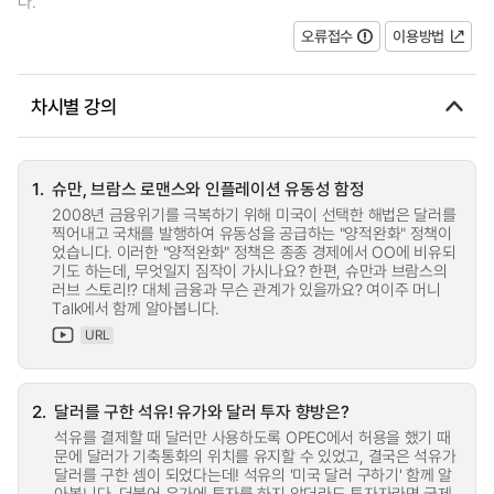
다.
오류접수
이용방법
차시별 강의
1.
슈만, 브람스 로맨스와 인플레이션 유동성 함정
2008년 금융위기를 극복하기 위해 미국이 선택한 해법은 달러를
찍어내고 국채를 발행하여 유동성을 공급하는 "양적완화" 정책이
었습니다. 이러한 "양적완화" 정책은 종종 경제에서 OO에 비유되
기도 하는데, 무엇일지 짐작이 가시나요? 한편, 슈만과 브람스의
러브 스토리!? 대체 금융과 무슨 관계가 있을까요? 여이주 머니
Talk에서 함께 알아봅니다.
URL
2.
달러를 구한 석유! 유가와 달러 투자 향방은?
석유를 결제할 때 달러만 사용하도록 OPEC에서 허용을 했기 때
문에 달러가 기축통화의 위치를 유지할 수 있었고, 결국은 석유가
달러를 구한 셈이 되었다는데! 석유의 '미국 달러 구하기' 함께 알
아봅니다. 더불어 유가에 투자를 하지 않더라도 투자자라면 국제