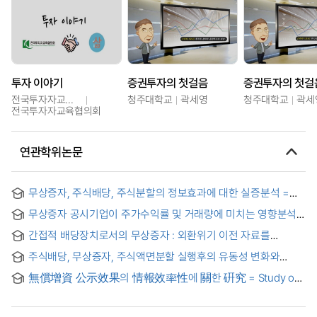
투자 이야기
증권투자의 첫걸음
증권투자의 첫걸
전국투자자교육협의회
청주대학교
곽세영
청주대학교
곽세
전국투자자교육협의회
연관학위논문
무상증자, 주식배당, 주식분할의 정보효과에 대한 실증분석 =
(An) Empirical study on the signalling effects of gratis
무상증자 공시기업이 주가수익률 및 거래량에 미치는 영향분석
capital increase, stock dividend and stock split
= (A) study on the effects of enterprises of free issue of
간접적 배당장치로서의 무상증자 : 외환위기 이전 자료를
new shares upon their stock prices and volume of
중심으로
dealings
주식배당, 무상증자, 주식액면분할 실행후의 유동성 변화와
개인투자자 반응에 대한 硏究 = (The) study of liquidity
無償增資 公示效果의 情報效率性에 關한 硏究 = Study on
change and reaction of individual investors after stock
the informational efficiency based on announcement
dividend or capital increase of no compensation or stock
effect of gratis stock distributions
split