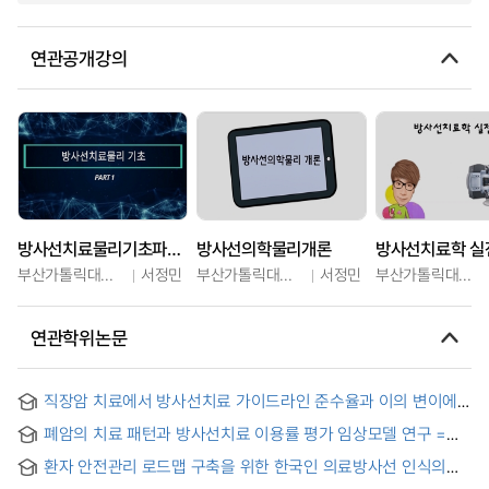
연관공개강의
방사선치료물리기초파트1
방사선의학물리개론
방사선치료학 실
부산가톨릭대학교
서정민
부산가톨릭대학교
서정민
부산가톨릭대학교
연관학위논문
직장암 치료에서 방사선치료 가이드라인 준수율과 이의 변이에
영향을 미치는 요인 : 국민건강보험 청구자료를 이용한 분석,
폐암의 치료 패턴과 방사선치료 이용률 평가 임상모델 연구 =
2005-2016
Clinical studies for the radiotherapy utilization patterns and
환자 안전관리 로드맵 구축을 위한 한국인 의료방사선 인식의
evaluation of lung cancer
구조적 관계 분석 = Structural Relationship Analysis of