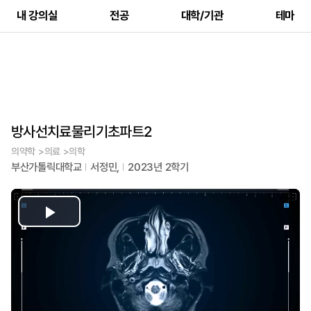
내 강의실
전공
대학/기관
테마
방사선치료물리기초파트2
의약학 >의료 >의학
부산가톨릭대학교
서정민,
2023년 2학기
Play
Video