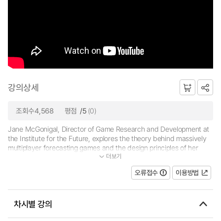
강의상세
조회수4,568
평점
/5
(0)
Jane McGonigal, Director of Game Research and Development at
the Institute for the Future, explores the theory behind massively
multiplayer forecasting games and the design principles of her
더보기
project, Superstruct. He reveals the most interesting insights fro...
오류접수
이용방법
차시별 강의