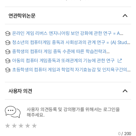
연관학위논문
온라인 게임 리버스 엔지니어링 보안 강화에 관한 연구 = A
Study of Security Enhancement on Online Game Reverse
청소년의 컴퓨터게임 중독과 사회성과의 관계 연구 = (A) Study
Engineering
on the Relationship between Addiction in Computer Game
중학생의 컴퓨터 게임 중독 수준에 따른 학습전략과
and Social Development of Adolescent
학업성취도와의 차이
아동의 컴퓨터 게임중독과 또래관계의 기능에 관한 연구
초등학생의 컴퓨터 게임과 학업적 자기효능감 및 인지욕구간의
관계 = (The) Relationship among Computer Game Use,
Academic Self-efficacy, and Cognitive Needs of
Elementary School Children
사용자 의견
사용자 의견등록 및 강의평가를 위해서는 로그인을
해주세요.
0
/ 200