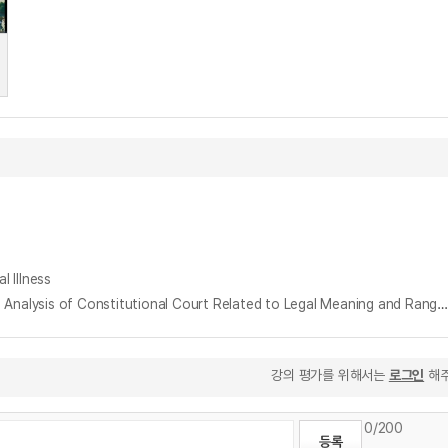
Illness
勞動基本權에 관한 硏究 : 法的性格 및 立法形成權에 관한 憲法裁判所 決定을 중심으로 = (A) Study on the Fundamental Rights of Laborer : Analysis of Constitutional Court Related to Legal Meaning and Range of Legisla
강의 평가를 위해서는
로그인
해주
0
/200