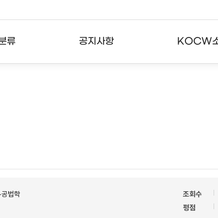
분류
공지사항
KOCW
강의
공지사항
KOCW란
강의
뉴스레터
활용안내
분야
주요통계현황
발자취
강의
서비스도움말
고객센터
>공법학
조회수
평점