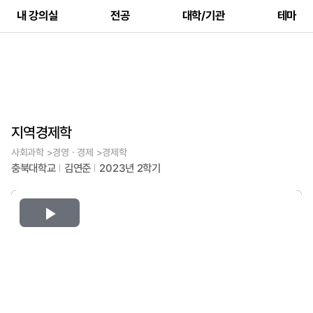
내 강의실
전공
대학/기관
테마
지역경제학
사회과학 >경영ㆍ경제 >경제학
충북대학교
김연준
2023년 2학기
Play
Video