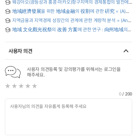
웨강아오(광등성과 홍콩·마카오)항구지역의 경제통합의 발전에
대한 연구 : 세계 3 대 항구와의 비교를 중심으로
地域經濟發展을 위한 地域金融의 役割에 관한 硏究 = (A)
Study on the Role of Local Finance in Regional Economic
지역금융과 지역경제 성장간의 관계에 관한 계량적 분석 = (An)
Development
Econometric Analysis on the Relationship of Local Finance
地域 文化觀光祝祭의 改善 方案에 관한 연구 : 尙州地域의
and Regional Economic Growth
祝祭를 中心으로 = (A)Study on the improvemental strategy
of local tourism festival
사용자 의견
사용자 의견등록 및 강의평가를 위해서는 로그인을
해주세요.
0
/ 200