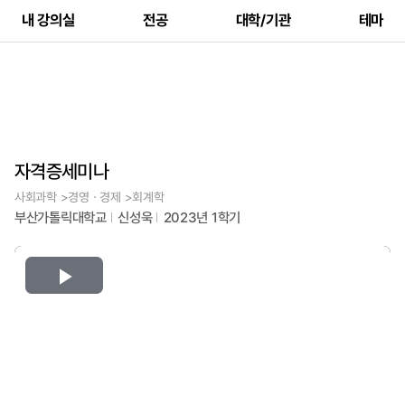
내 강의실
전공
대학/기관
테마
자격증세미나
사회과학 >경영ㆍ경제 >회계학
부산가톨릭대학교
신성욱
2023년 1학기
Play
Video