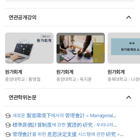
연관공개강의
원가회계
원가회계
원가회계
중앙대학교
황명철
중앙대학교
육지훈
충북대학교
나경
연관학위논문
새로운 製造環境下에서의 管理會計 = Managerial
Accounting under New Manufacturing Environment
標準原價計算制度에 관한 實證的 硏究 : 우리나라
飼料業界를 中心으로 = (An) Empirical Research of
管理會計를 위한 意思決定支援 시스템에 관한 硏究 =
Standard Cost Accounting System
(A)Study on the decision support systems for