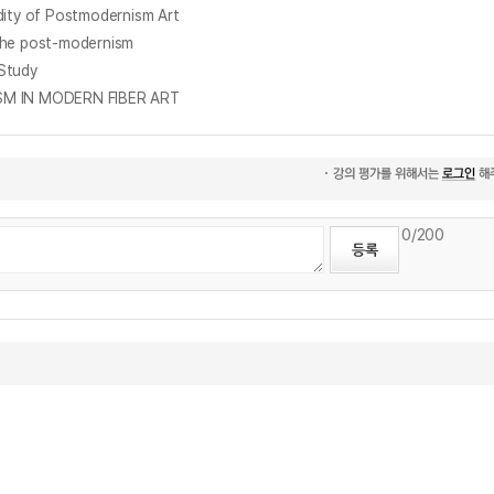
ty of Postmodernism Art
e post-modernism
Study
 IN MODERN FIBER ART
0
/200