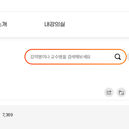
소개
내강의실
?
강의리스트
수강확인증강의
사용자의견
내강의클립
7,369