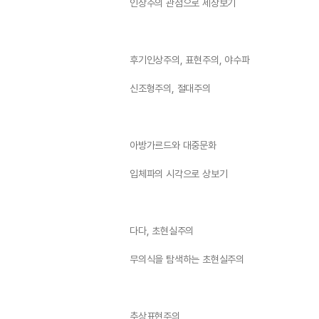
인상주의 관점으로 세상보기
후기인상주의, 표현주의, 야수파
신조형주의, 절대주의
아방가르드와 대중문화
입체파의 시각으로 상보기
다다, 초현실주의
무의식을 탐색하는 초현실주의
추상표현주의