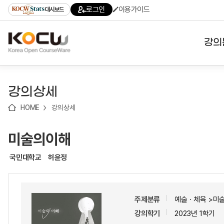
로
로
로
바
로그인
이용가이드
대시보드
가
가
가
로
기
기
기
가
(skip
기
to
강의
content)
대학
강의상세
기관
HOME
강의상세
전공
미술의이해
테마
국민대학교
허윤정
주제분류
예술ㆍ체육 >미
강의학기
2023년 1학기