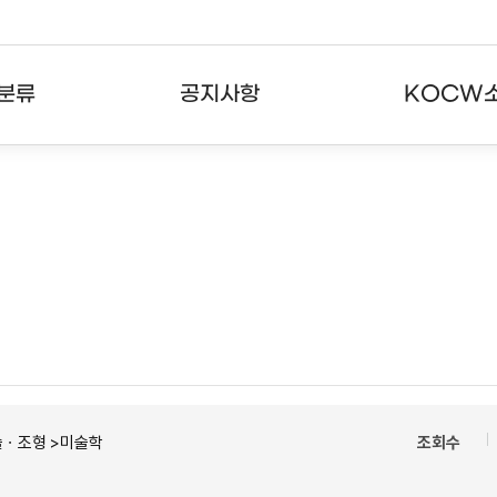
분류
공지사항
KOCW
강의
공지사항
KOCW란
강의
뉴스레터
활용안내
분야
주요통계현황
발자취
강의
서비스도움말
고객센터
술ㆍ조형 >미술학
조회수