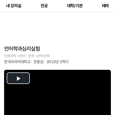
내 강의실
전공
대학/기관
테마
언어학과심리실험
인문과학 >언어ㆍ문학 >언어과학
한국외국어대학교
전종섭
2022년 2학기
Play
Video