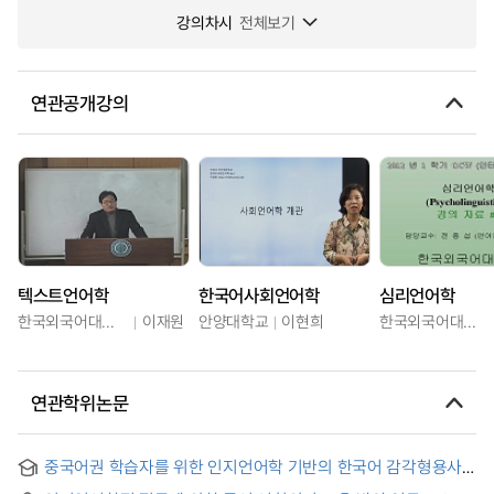
강의차시
전체보기
연관공개강의
텍스트언어학
한국어사회언어학
심리언어학
한국외국어대학교
이재원
안양대학교
이현희
한국외국어대학교
연관학위논문
중국어권 학습자를 위한 인지언어학 기반의 한국어 감각형용사
의미 교육 연구 = Education in the Semantics of Korean