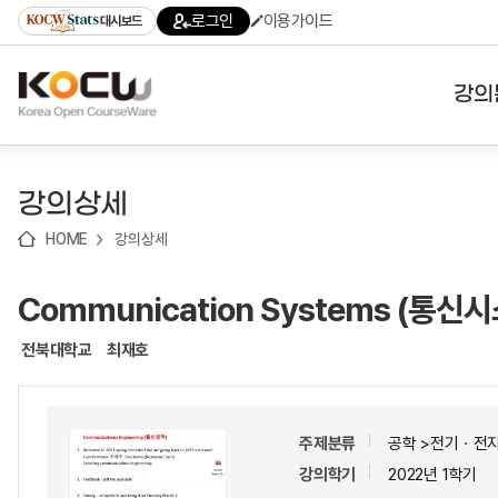
로
로
로
바
로그인
이용가이드
대시보드
가
가
가
로
기
기
기
가
(skip
기
to
강의
content)
대학
강의상세
기관
HOME
강의상세
전공
Communication Systems (통신
테마
전북대학교
최재호
주제분류
공학 >전기ㆍ전
강의학기
2022년 1학기