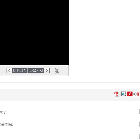
vey
perties