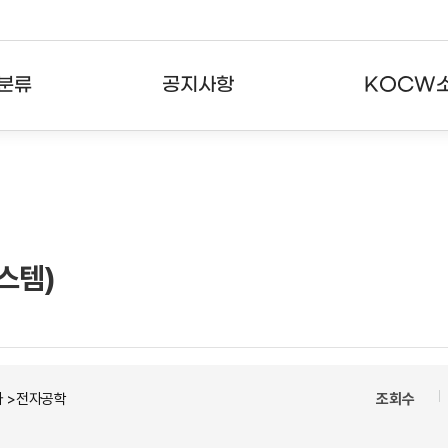
분류
공지사항
KOCW
강의
공지사항
KOCW란
강의
뉴스레터
활용안내
분야
주요통계현황
발자취
시스템)
강의
서비스도움말
고객센터
자 >전자공학
조회수