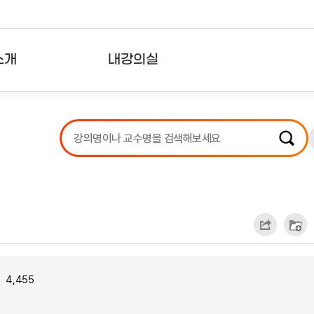
소개
내강의실
?
강의리스트
수강확인증강의
사용자의견
내강의클립
4,455