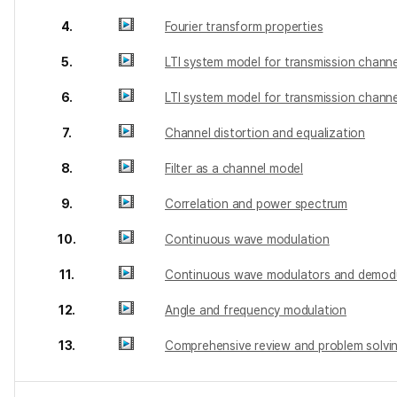
4.
Fourier transform properties
5.
LTI system model for transmission channe
6.
LTI system model for transmission channe
7.
Channel distortion and equalization
8.
Filter as a channel model
9.
Correlation and power spectrum
10.
Continuous wave modulation
11.
Continuous wave modulators and demod
12.
Angle and frequency modulation
13.
Comprehensive review and problem solvi