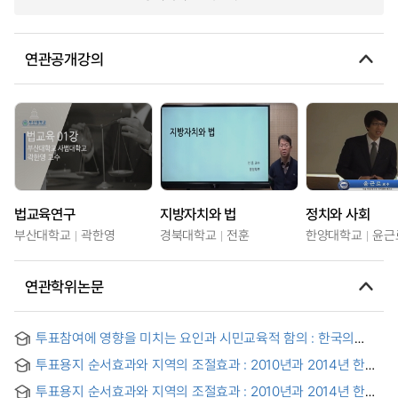
연관공개강의
법교육연구
지방자치와 법
정치와 사회
부산대학교
곽한영
경북대학교
전훈
한양대학교
윤근
연관학위논문
투표참여에 영향을 미치는 요인과 시민교육적 함의 : 한국의
국회의원 선거를 중심으로
투표용지 순서효과와 지역의 조절효과 : 2010년과 2014년 한국
교육감 선거에 대한 경험적 분석 = The Ballot Order Effect and
투표용지 순서효과와 지역의 조절효과 : 2010년과 2014년 한국
The Moderate Effect by Region : Empirical Analyses of