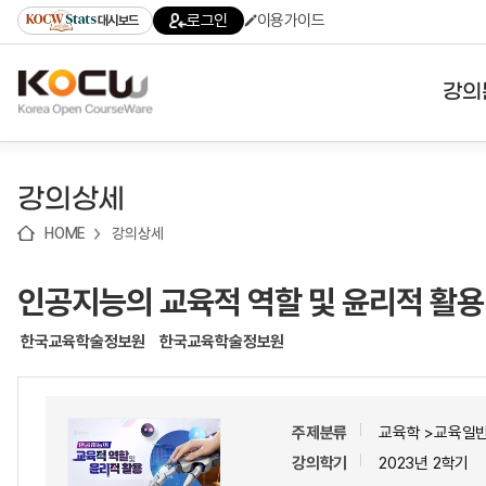
로
로
로
바
로그인
이용가이드
대시보드
가
가
가
로
기
기
기
가
(skip
기
to
강의
content)
대학
강의상세
기관
HOME
강의상세
전공
인공지능의 교육적 역할 및 윤리적 활용
테마
한국교육학술정보원
한국교육학술정보원
주제분류
교육학 >교육일
강의학기
2023년 2학기