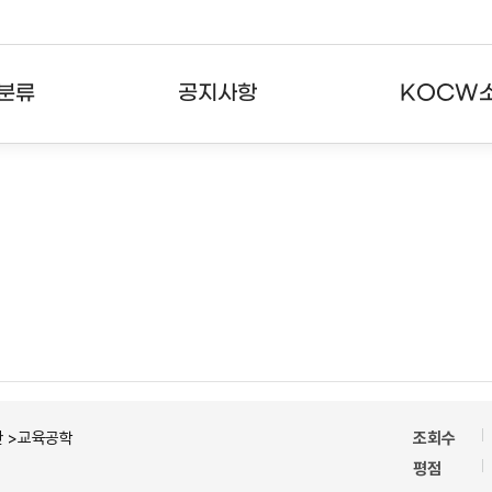
분류
공지사항
KOCW
강의
공지사항
KOCW란
강의
뉴스레터
활용안내
분야
주요통계현황
발자취
강의
서비스도움말
고객센터
반 >교육공학
조회수
평점