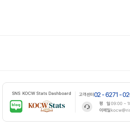
SNS
KOCW Stats Dashboard
02 - 6271 - 0
고객센터
평 일
09:00 ~ 1
이메일
kocw@ris