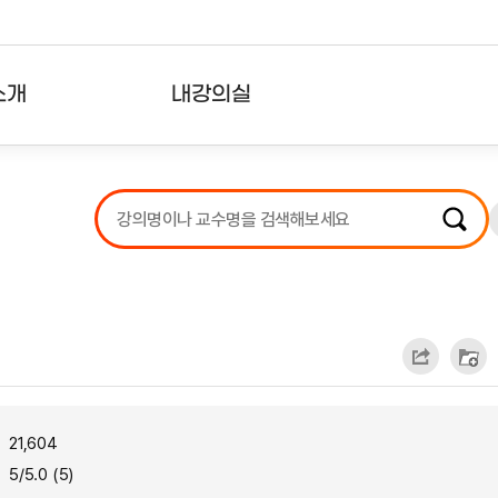
소개
내강의실
?
강의리스트
수강확인증강의
사용자의견
내강의클립
21,604
5/5.0 (5)