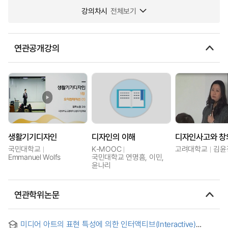
강의차시
전체보기
연관공개강의
생활기기디자인
디자인의 이해
국민대학교
K-MOOC
고려대학교
김윤
Emmanuel Wolfs
국민대학교 연명흠, 이민,
윤나리
연관학위논문
미디어 아트의 표현 특성에 의한 인터액티브(Interactive)