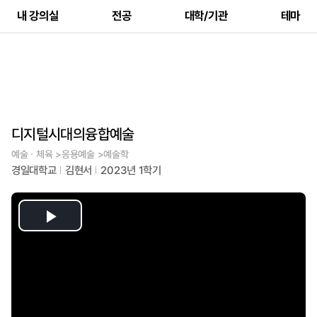
내 강의실
전공
대학/기관
테마
디지털시대의융합예술
예술ㆍ체육 >응용예술 >예술학
경일대학교
김현서
2023년 1학기
Play
Video