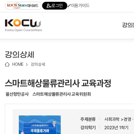
로
로
로
바
로그인
이용가이드
대시보드
가
가
가
로
기
기
기
가
(skip
기
to
강의
content)
대학
강의상세
기관
HOME
강의상세
전공
스마트해상물류관리사 교육과정
테마
울산항만공사
스마트해상물류관리사 교육위원회
주제분류
사회과학 >경영ㆍ
강의학기
2023년 1학기