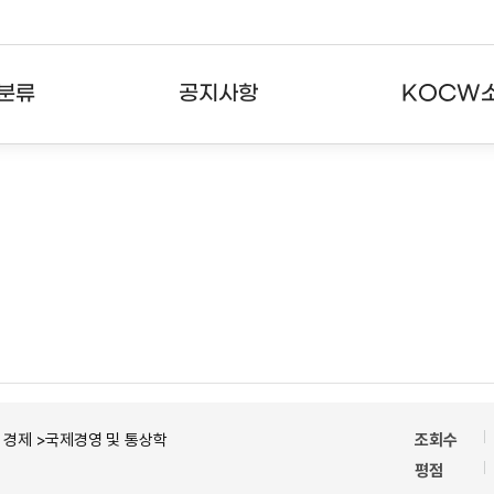
분류
공지사항
KOCW
강의
공지사항
KOCW란
강의
뉴스레터
활용안내
분야
주요통계현황
발자취
강의
서비스도움말
고객센터
경제 >국제경영 및 통상학
조회수
평점