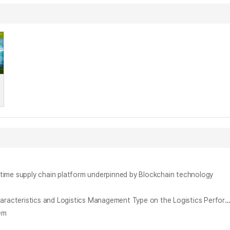
upply chain platform underpinned by Blockchain technology
기업특성과 물류관리 유형의 적합성에 따른 물류성과에 관한 실증연구 = An Empirical Study on the Impact of the Fit of Corporate Logistics Characteristics and Logistics Management Type on the Logi
em