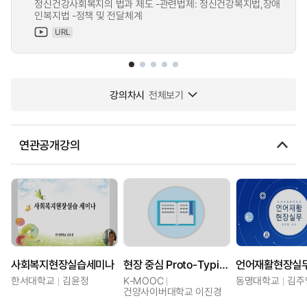
정신건강사회복지의 법과 제도 -관련법제: 정신건강복지법,장애
인복지법 -정책 및 전달체계
URL
강의차시
전체보기
연관공개강의
사회복지현장실습세미나
현장 중심 Proto-Typing 기반 한국어 교수법
언어재활현장실
한서대학교
김윤정
K-MOOC
동명대학교
김주
건양사이버대학교 이진경