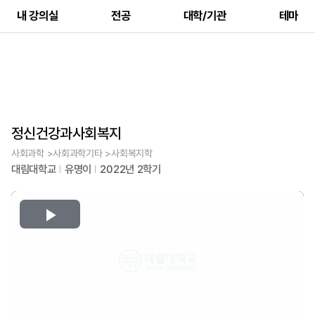
내 강의실
전공
대학/기관
테마
정신건강과사회복지
사회과학 >사회과학기타 >사회복지학
대림대학교
유명이
2022년 2학기
Play
Video