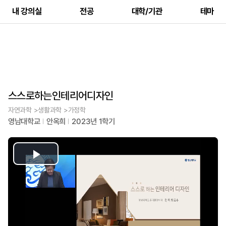
내 강의실
전공
대학/기관
테마
스스로하는인테리어디자인
자연과학 >생활과학 >가정학
영남대학교
안옥희
2023년 1학기
Play
Video