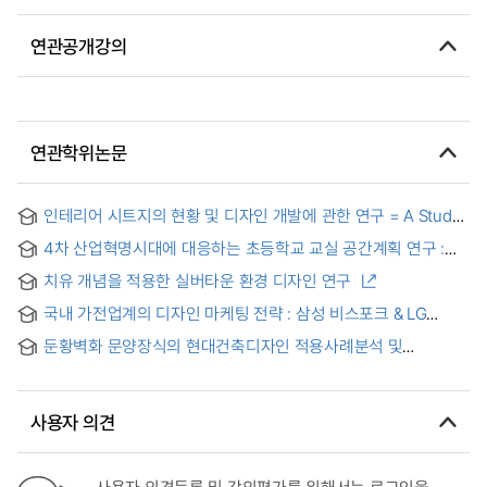
연관공개강의
연관학위논문
인테리어 시트지의 현황 및 디자인 개발에 관한 연구 = A Study
on The Status and Design Development of Interior Sheet
4차 산업혁명시대에 대응하는 초등학교 교실 공간계획 연구 :
서울시 '꿈을 담은 교실' 만들기 사업 사례 중심으로 = Study on
치유 개념을 적용한 실버타운 환경 디자인 연구
the space planning for elementary school classroom
design in response to the 4th industrial revolution age :
국내 가전업계의 디자인 마케팅 전략 : 삼성 비스포크 & LG
focusing on the case of 'the classroom filled with dreams'
오브제 가전제품을 중심으로 = Design marketing strategies
creation project in Seoul
둔황벽화 문양장식의 현대건축디자인 적용사례분석 및
for the domestic home appliance industry
계승방향에 관한 연구 = Application Case Analysis and
Inheritance Direction Research of Dunhuang Mural Pattern
Decoration in Modern Architectural Design
사용자 의견