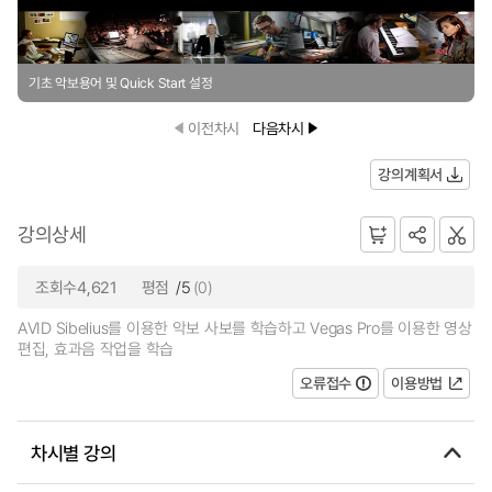
기초 악보용어 및 Quick Start 설정
이전차시
다음차시
강의계획서
강의상세
조회수4,621
평점
/5
(0)
AVID Sibelius를 이용한 악보 사보를 학습하고 Vegas Pro를 이용한 영상
편집, 효과음 작업을 학습
오류접수
이용방법
차시별 강의