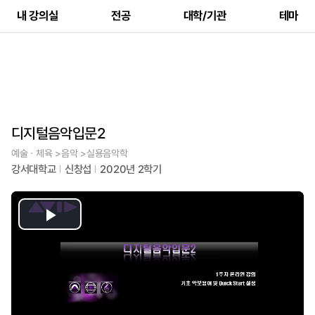
내 강의실
전공
대학/기관
테마
디지털음악입문2
예술ㆍ체육 >음악 >실용음악학
강서대학교
신창섭
2020년 2학기
Play
Video