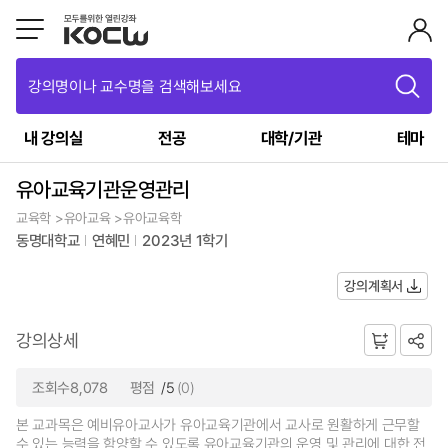
강의명이나 교수명을 검색해보세요
내 강의실
전공
대학/기관
테마
유아교육기관운영관리
교육학 >유아교육 >유아교육학
동명대학교
연혜민
2023년 1학기
강의계획서
강의상세
조회수8,078
평점
/5
(0)
본 교과목은 예비유아교사가 유아교육기관에서 교사로 원활하게 근무할
수 있는 능력을 함양할 수 있도록 유아교육기관의 운영 및 관리에 대한 전