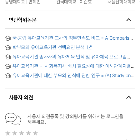
동명대학교
연혜민
건국대학교
이준호
서울신학대학교
연관학위논문
국·공립 유아교육기관 교사의 직무만족도 비교 = A Comparison
of teachers′ Job Satisfaction in a public a kindergarten and
학부모의 유아교육기관 선택요인 분석
a public nursery
유아교육기관 종사자의 유아체육 인식 및 유아체육 프로그램
개선 방안 = Improvement plan of Children’s physical
유아교육기관 내 사회복지사 배치 필요성에 대한 이해관계자별
education and sports program of Children education
인식 비교
institute
유아교육기관에 대한 부모의 인식에 관한 연구 = (A) Study on
the Parents' Perception toward Early Childhood Education
Institutes
사용자 의견
사용자 의견등록 및 강의평가를 위해서는 로그인을
해주세요.