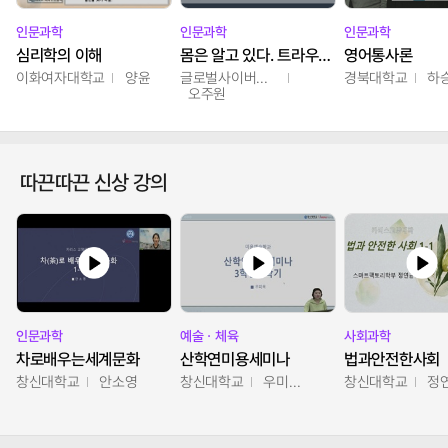
인문과학
인문과학
인문과학
심리학의 이해
몸은 알고 있다. 트라우마의 흔적
영어통사론
이화여자대학교
양윤
글로벌사이버대학교
경북대학교
하
오주원
따끈따끈 신상 강의
인문과학
예술ㆍ체육
사회과학
차로배우는세계문화
산학연미용세미나
법과안전한사회
창신대학교
안소영
창신대학교
우미옥,오윤경,박선이
창신대학교
정