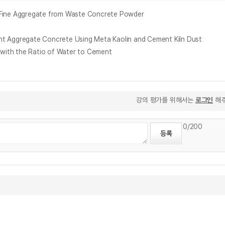
 Aggregate from Waste Concrete Powder
egate Concrete Using Meta Kaolin and Cement Kiln Dust
h the Ratio of Water to Cement
강의 평가를 위해서는
로그인
해주
0
/200