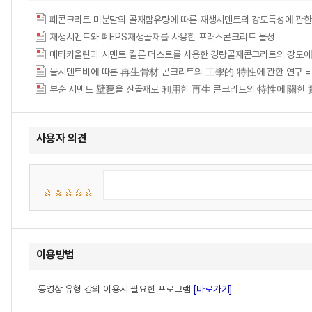
폐콘크리트 미분말의 골재함유량에 따른 재생시멘트의 강도특성에 관한 연구 = The St
재생시멘트와 폐EPS재생골재를 사용한 포러스콘크리트 물성
메타카올린과 시멘트 킬른 더스트를 사용한 경량골재콘크리트의 강도에 관한 실험적 연구 = 
물시멘트비에 따른 再生骨材 콘크리트의 工學的 特性에 관한 연구 = Study on the
부순 시멘트 壁乭을 잔골재로 利用한 再生 콘크리트의 特性에 關한
사용자 의견
이용방법
동영상 유형 강의 이용시 필요한 프로그램
[바로가기]