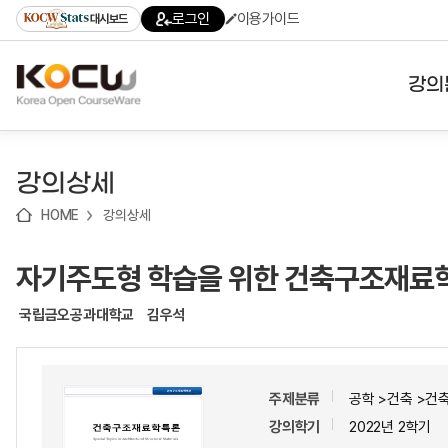
로
로
로
바
로그인
이용가이드
대시보드
가
가
가
로
기
기
기
가
(skip
기
to
강의
content)
대학
강의상세
기관
HOME
강의상세
전공
자기주도형 학습을 위한 건축구조재료
테마
국립금오공과대학교
김우석
주제분류
공학 >건축 >건
강의학기
2022년 2학기