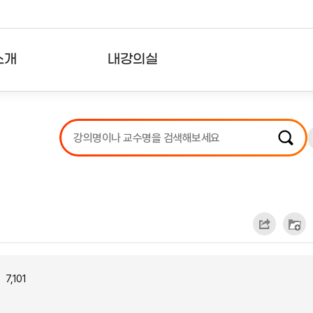
소개
내강의실
?
강의리스트
수강확인증강의
사용자의견
내강의클립
7,101