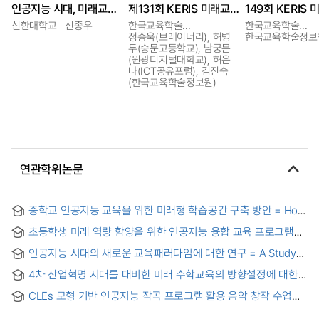
인공지능 시대, 미래교육의 다섯 가지 패러다임은
제131회 KERIS 미래교육포럼
신한대학교
신종우
한국교육학술정보원
한국교육학술정보원
정종욱(브레이너리), 허병
한국교육학술정보
두(숭문고등학교), 남궁문
(원광디지털대학교), 허운
나(ICT공유포럼), 김진숙
(한국교육학술정보원)
연관학위논문
중학교 인공지능 교육을 위한 미래형 학습공간 구축 방안 = How
to build a future-oriented learning space for middle school
초등학생 미래 역량 함양을 위한 인공지능 융합 교육 프로그램
AI education
개발 및 효과 분석
인공지능 시대의 새로운 교육패러다임에 대한 연구 = A Study
on the New Educational Paradigm of the Age of Artificial
4차 산업혁명 시대를 대비한 미래 수학교육의 방향설정에 대한
Intelligence
연구 = A Study on the Direction of Future Mathematics
CLEs 모형 기반 인공지능 작곡 프로그램 활용 음악 창작 수업이
Education in Preparation for the 4th Industrial Revolution
미래 핵심역량 발달에 미치는 영향