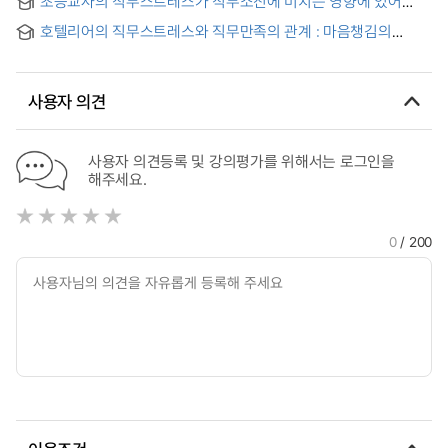
초등교사의 직무스트레스가 직무소진에 미치는 영향에 있어
Stress Reduction Program on Stress Response and Power
마음챙김의 매개 효과 = The mediating effect of mindfulness
in psychiatric Inpatients
호텔리어의 직무스트레스와 직무만족의 관계 : 마음챙김의
with regard to the influence of elementary school
매개효과
teachers' job stress on job burnout
사용자 의견
사용자 의견등록 및 강의평가를 위해서는 로그인을
해주세요.
0
/ 200