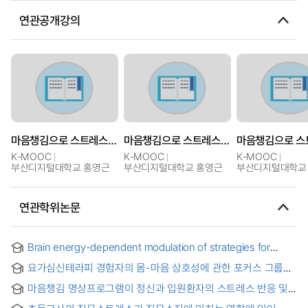
연관공개강의
마음챙김으로 스트레스 다스리기
마음챙김으로 스트레스 다스리기
K-MOOC
K-MOOC
K-MOOC
부산디지털대학교 홍영근
부산디지털대학교 홍영근
부산디지털대학교
연관학위논문
Brain energy-dependent modulation of strategies for
coping with stress
요가심신테라피 경험자의 몸-마음 상호성에 관한 포커스 그룹
연구 = The reciprocal relationship between body and mind
마음챙김 명상프로그램이 정신과 입원환자의 스트레스 반응 및
in yoga therapy: A focus group study
파워에 미치는 효과 = The Effects of Mindfulness-based