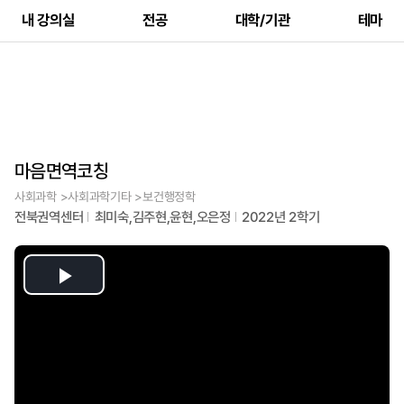
내 강의실
전공
대학/기관
테마
마음면역코칭
사회과학 >사회과학기타 >보건행정학
전북권역센터
최미숙,김주현,윤현,오은정
2022년 2학기
Play
Video