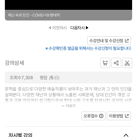
재난 속의 인간 - COVID-19 팬데믹
이전차시
다음차시
수강안내 및 수강신청
※ 수강확인증 발급을 위해서는 수강신청이 필요합니다
강의상세
조회수7,308
평점
/5
(0)
문학을 중심으로 다양한 예술작품이 보여주는 과거 재난과 그 안의 인간을
살펴본다. 다양한 재난의 상황에서 노출된 사회문제, 당대 인간이 겪은 고
통과 극복 의지까지 탐구함으로써 현대 사회 구조를 탄생시킨 과거의 사건
더보기
들을 확인하고 불확실한 미래에...
오류접수
이용방법
차시별 강의