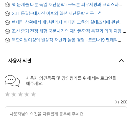
핵 문제를 다룬 독일 재난문학 : 구드룬 파우제방과 크리스타
볼프의 작품을 중심으로 = Deutsche Katastrophenliteratur
3.11 동일본대지진 이후의 일본 재난문학 연구
zum Thema Kernkatastrophe - Mit dem Fokus auf die
Werke von Gudrun Pausewang und Christa Wolf -
팬데믹 상황에서 재난관리자 비대면 교육의 실태조사에 관한
연구
조선 중기 전쟁 체험 국문시가의 재난문학적 특질과 의미 지향
북한이탈여성의 일상적 재난과 돌봄 경험 -코로나19 팬데믹
사례를 중심으로- = Daily Lives of Disaster and Caring
Experiences of North Korean Women Migrants: Focusing
on the Current COVID-19 Pandemic
사용자 의견
사용자 의견등록 및 강의평가를 위해서는 로그인을
해주세요.
0
/ 200