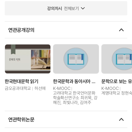
강의차시
전체보기
연관공개강의
한국현대문학 읽기
한국문학과 동아시아 문학
금오공과대학교
허선애
K-MOOC
K-MOOC
고려대학교 한국언어문화
계명대학교 정현
학술확산연구소 최귀묵, 강
혜진, 최빛나라, 김여주
연관학위논문