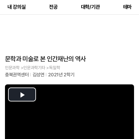
내 강의실
전공
대학/기관
테마
문학과 미술로 본 인간재난의 역사
인문과학 >인문과학기타 >독일학
충북권역센터
김성연
2021년 2학기
Play
Video