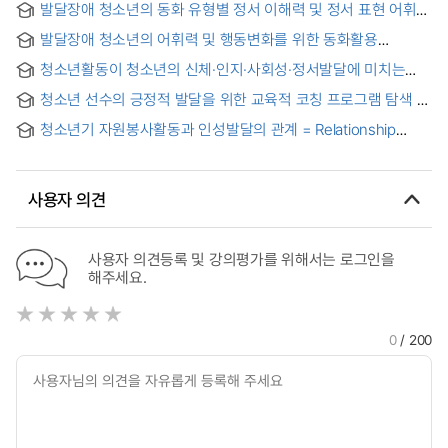
발달장애 청소년의 동화 유형별 정서 이해력 및 정서 표현 어휘력
비교 = Comparison of Emotional Understanding and
발달장애 청소년의 어휘력 및 행동변화를 위한 동화활용
Emotional Expression Vocabulary by Type of Fairy Tale in
미술치료 단일사례 = An art therapy single case study on the
Adolescents with Developmental Disabilities
청소년활동이 청소년의 신체·인지·사회성·정서발달에 미치는
Use of fairy tale for vocabulary and behavioral changes in
영향
developmental disorder adolescents
청소년 선수의 긍정적 발달을 위한 교육적 코칭 프로그램 탐색
청소년기 자원봉사활동과 인성발달의 관계 = Relationship
between Volunteer Activity and Personality Development
in Adolescence
사용자 의견
사용자 의견등록 및 강의평가를 위해서는 로그인을
해주세요.
0
/ 200