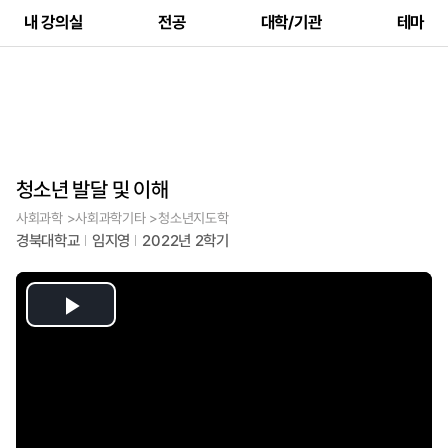
내 강의실
전공
대학/기관
테마
청소년 발달 및 이해
사회과학 >사회과학기타 >청소년지도학
경북대학교
임지영
2022년 2학기
Play
Video