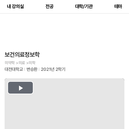
내 강의실
전공
대학/기관
테마
보건의료정보학
의약학 >의료 >의학
대전대학교
변승환
2021년 2학기
Play
Video