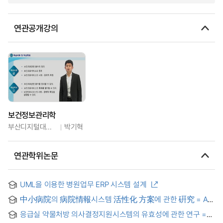
연관공개강의
보건정보관리학
부산디지털대학교
박기혁
연관학위논문
UML을 이용한 병원업무 ERP 시스템 설계
中小病院의 病院情報시스템 活性化 方案에 관한 硏究 = A
Study on the Strategy for Stimulating Hospital Information
응급실 약물처방 의사결정지원시스템의 유효성에 관한 연구 =
Systems of the Small-to- Medium-Sized Hospitals
Effectiveness of a clinical decision support system in an