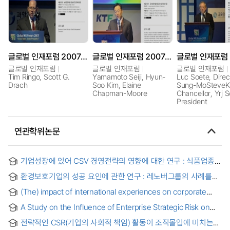
글로벌 인재포럼 2007: 인재경영을 통한 기업의 성장
글로벌 인재포럼 2007: 엔지니어링을 위한 산-학 파트너쉽
글로벌 인재포럼
글로벌 인재포럼
글로벌 인재포럼
Tim Ringo, Scott G.
Yamamoto Seiji, Hyun-
Luc Soete, Direc
Drach
Soo Kim, Elaine
Sung-MoSteveK
Chapman-Moore
Chancellor, Yrj 
President
연관학위논문
기업성장에 있어 CSV 경영전략의 영향에 대한 연구 : 식품업종
중심으로 = The Effect of the CSV Business Strategy for
환경보호기업의 성공 요인에 관한 연구 : 레노버그룹의 사례를
Firms' Growth - Focused on the Food Industry -
중심으로 = A Case of Study on Development Facts of
(The) impact of international experiences on corporate
Environment Friendly
social performance : a caseof Korean MNCs
A Study on the Influence of Enterprise Strategic Risk on
Enterprise Social Responsibility : Focusing on the
전략적인 CSR(기업의 사회적 책임) 활동이 조직몰입에 미치는
Mediating Effect of Enterprise Digital Capacity and