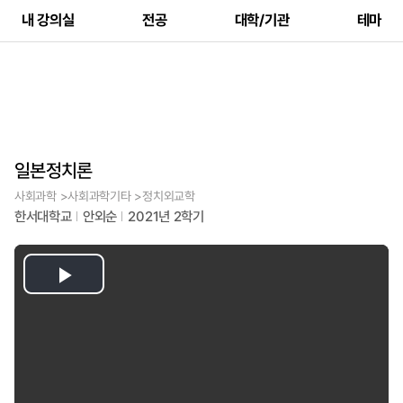
내 강의실
전공
대학/기관
테마
일본정치론
사회과학 >사회과학기타 >정치외교학
한서대학교
안외순
2021년 2학기
Play
Video