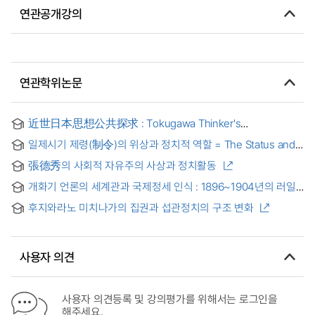
연관공개강의
연관학위논문
近世日本思想公共探求 : Tokugawa Thinker's
Perspectives on Public Life
일제시기 제령(制令)의 위상과 정치적 역할 = The Status and
Political Role of the Seirei(制令) during the Japanese
張德秀의 사회적 자유주의 사상과 정치활동
Colonial Period
개화기 언론의 세계관과 국제정세 인식 : 1896~1904년의 러일
세력각축기를 중심으로 = The worldview of Korean press
후지와라노 미치나가의 집권과 섭관정치의 구조 변화
and their understanding of international politics during the
enlightenment period : focusing on the period of Russo-
Japanese Rivalry, 1896~1904
사용자 의견
사용자 의견등록 및 강의평가를 위해서는 로그인을
해주세요.