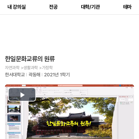
내 강의실
전공
대학/기관
테마
한일문화교류의 원류
자연과학 >생활과학 >가정학
한서대학교
곽동해
2021년 1학기
Play
Video