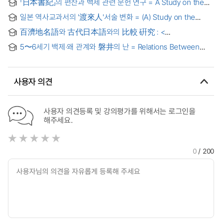
「日本書紀」의 편찬과 백제 관련 문헌 연구 = A Study on the
expanding Soga's power
Relation between the Compilation of "Ilbonsoki" and
일본 역사교과서의 '渡來人'서술 변화 = (A) Study on the
Historical Records of Baekje
changes in the use of the term "Doraein" in Japanese
百濟地名語와 古代日本語와의 比較 硏究 : <
history textbooks
三國史記地理誌를 中心으로> = (A) study on comparative
5〜6세기 백제·왜 관계와 磐井의 난 = Relations Between
considerations of between geographical desgions in Bekje
Baekje and Wa in the 5th to 6th Century and the Iwai's
and Ancient Japanese language : mainly centered on
Rebellion
geographical book of three dynasties histories
사용자 의견
사용자 의견등록 및 강의평가를 위해서는 로그인을
해주세요.
0
/ 200