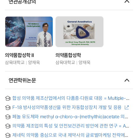
연관공개강의
의약품합성학 II
의약품합성학
삼육대학교
양재욱
삼육대학교
양재욱
연관학위논문
합성 의약품 제조산업에서의 다품종·다원료 대응 = Multiple-
item and Multiple-raw material Production Management in
F-18 방사성의약품생산을 위한 자동합성장치 개발 및 응용
the Synthetic Pharmaceutical Industry
페놀 유도체와 methyl α-chloro-α-(methylthio)acetate 의
friedel-crafts 반응과 의약품 합성에 대한 응용 = Friedel-crafts
의약품 제조업의 특성 및 안전보건관리 방안에 관한 연구 = A
reaction of phenol derivatives with methyl α-chloro-α-
Study on the Characteristics and Methods of Safety and
(methylthio)acetate and applications for syntheses of
제네릭 의약품 중심으로 국내 제약사의 글로벌마케팅 전략에
Health Management in the Pharmaceutical Manufacturing