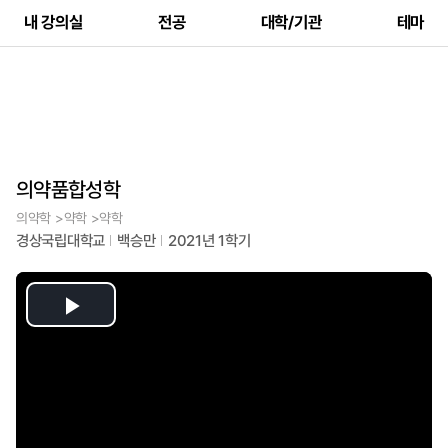
내 강의실
전공
대학/기관
테마
의약품합성학
의약학 >약학 >약학
경상국립대학교
백승만
2021년 1학기
Play
Video