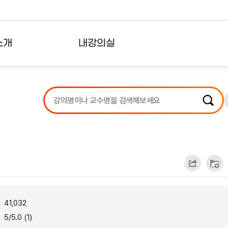
소개
내강의실
?
강의리스트
수강확인증강의
사용자의견
내강의클립
41,032
5/5.0 (1)