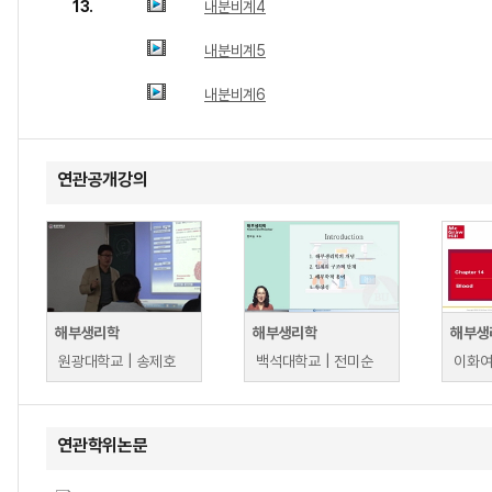
13.
내분비계4
내분비계5
내분비계6
연관공개강의
해부생리학
해부생리학
해부생리
원광대학교 | 송제호
백석대학교 | 전미순
연관학위논문