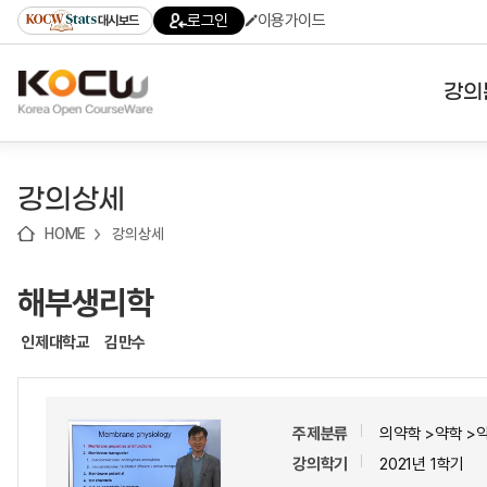
로
로
로
바
로그인
이용가이드
대시보드
가
가
가
로
기
기
기
가
(skip
기
to
강의
content)
대학
강의상세
기관
HOME
강의상세
전공
해부생리학
테마
인제대학교
김만수
주제분류
의약학 >약학 >
강의학기
2021년 1학기