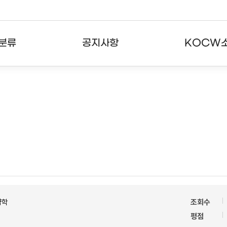
분류
공지사항
KOCW
강의
공지사항
KOCW란
강의
뉴스레터
활용안내
분야
주요통계현황
발자취
강의
서비스도움말
고객센터
약학
조회수
평점