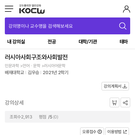
강의명이나 교수명을 검색해보세요
내 강의실
전공
대학/기관
테마
러시아사회구조와사회발전
인문과학 >언어ㆍ문학 >러시아어문학
배재대학교
김우승
2021년 2학기
강의계획서
강의상세
조회수2,913
평점
/5
(0)
오류접수
이용방법