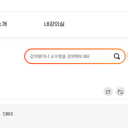
소개
내강의실
?
강의리스트
수강확인증강의
사용자의견
내강의클립
7,893