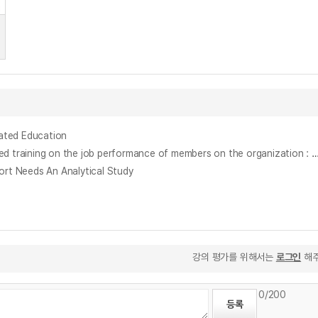
ated Education
인공지능 기반 훈련이 조직 구성원의 직무성과에 미치는 영향 : 잡 크래프팅의 매개효과 및 인지적 유연성의 조절효과를 중심으로 = The Effect of AI based training on the job performance of members on the organization : Focusing on the mediating effect of job crafting an
rt Needs An Analytical Study
강의 평가를 위해서는
로그인
해주
0
/200