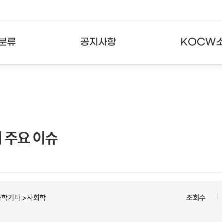
분류
공지사항
KOCW
강의
공지사항
KOCW란
강의
뉴스레터
활용안내
분야
주요통계현황
발자취
 주요 이슈
강의
서비스도움말
고객센터
과학기타 >사회학
조회수