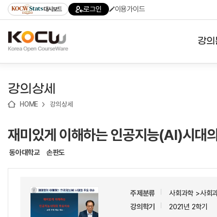
로
로
로
바
로그인
이용가이드
대시보드
가
가
가
로
기
기
기
가
(skip
기
to
강의
content)
대학
강의상세
기관
HOME
강의상세
전공
재미있게 이해하는 인공지능(AI)시대의
테마
동아대학교
손판도
주제분류
사회과학 >사회
강의학기
2021년 2학기