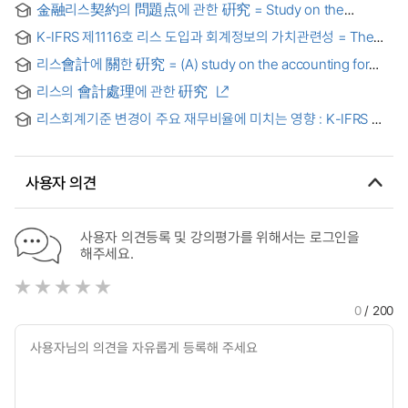
金融리스契約의 問題点에 관한 硏究 = Study on the
problem of finance lease contracts
K-IFRS 제1116호 리스 도입과 회계정보의 가치관련성 = The
Value Relationship between the Introduction of Lease K-
리스會計에 關한 硏究 = (A) study on the accounting for
IFRS 1116 and Accounting Information
lease
리스의 會計處理에 관한 硏究
리스회계기준 변경이 주요 재무비율에 미치는 영향 : K-IFRS 제
1116호 '리스' 적용 = Effects Of Changes In Lease
Accounting Standard On Major Financial Ratios: The Study
On K-IFRS 1116 'Leases'
사용자 의견
사용자 의견등록 및 강의평가를 위해서는 로그인을
해주세요.
0
/ 200