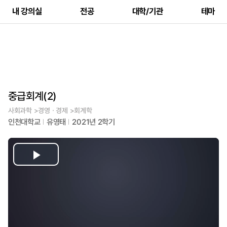
내 강의실
전공
대학/기관
테마
중급회계(2)
사회과학 >경영ㆍ경제 >회계학
인천대학교
유영태
2021년 2학기
Play
Video