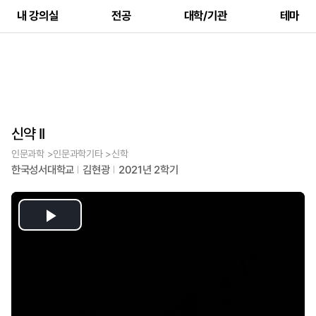
내 강의실
전공
대학/기관
테마
신약 II
인문과학 >인문과학기타 >신학
한국성서대학교
김현광
2021년 2학기
Play
Video