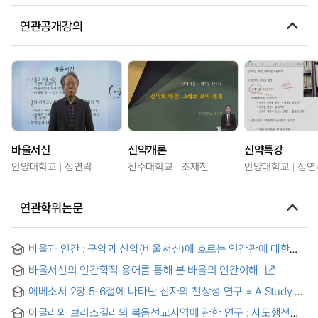
연관공개강의
바울서신
신약개론
신약특강
안양대학교
정연락
전주대학교
조재천
안양대학교
정연
연관학위논문
바울과 인간 : 구약과 신약(바울서신)에 흐르는 인간관에 대한
통일성 연구
바울서신의 인간학적 용어를 통해 본 바울의 인간이해
에베소서 2장 5-6절에 나타난 신자의 천상성 연구 = A Study of
the Heavenly Identity of the Believer in Ephesians 2:5-6
아굴라와 브리스길라의 복음선교사역에 관한 연구 : 사도행전과