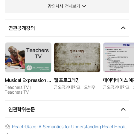
강의차시
전체보기
연관공개강의
Musical Expression throughout the Curriculum
웹 프로그래밍
Teachers TV
금오공과대학교
오병우
금오공과대학교
Teachers TV
연관학위논문
React-tRace: A Semantics for Understanding React Hooks
= React-tRace: 리액트 훅을 이해하기 위한 의미구조