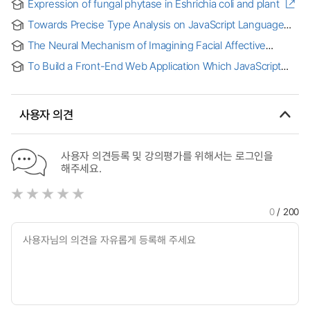
Expression of fungal phytase in Eshrichia coli and plant
Towards Precise Type Analysis on JavaScript Language
Specification via Occurrence Typing = 위치 기반 타이핑을
The Neural Mechanism of Imagining Facial Affective
통한 자바스크립트 언어 명세의 정밀한 타입 분석
Expression
To Build a Front-End Web Application Which JavaScript
Framework is Trending Nowadays
사용자 의견
사용자 의견등록 및 강의평가를 위해서는 로그인을
해주세요.
0
/ 200