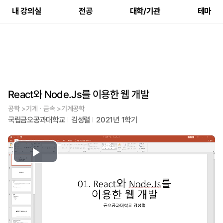
내 강의실
전공
대학/기관
테마
React와 Node.Js를 이용한 웹 개발
공학 >기계ㆍ금속 >기계공학
국립금오공과대학교
김성렬
2021년 1학기
Play
Video