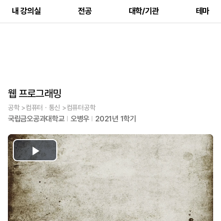
내 강의실
전공
대학/기관
테마
웹 프로그래밍
공학 >컴퓨터ㆍ통신 >컴퓨터공학
국립금오공과대학교
오병우
2021년 1학기
Play
Video