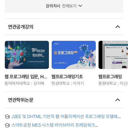
강의차시
전체보기
연관공개강의
웹 프로그래밍 입문, HTML5와 CSS5
웹프로그래밍기초
웹프로그래밍
동덕여자대학교
강지혜
한성대학교
이석기
중원대학교
이신
연관학위논문
J2EE 및 DHTML 기반의 웹 어플리케이션 프로그래밍 모델에
관한 연구 = (A) Study on Web application programming
스마트공장 MES 시스템 라이브러리 프레임워크
model based on Java 2 platform, enterprise edition and