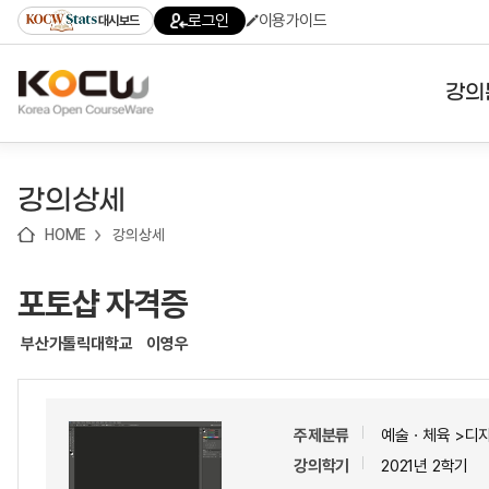
로
로
로
바
로그인
이용가이드
대시보드
가
가
가
로
기
기
기
가
(skip
기
to
강의
content)
대학
강의상세
기관
HOME
강의상세
전공
포토샵 자격증
테마
부산가톨릭대학교
이영우
주제분류
예술ㆍ체육 >디
강의학기
2021년 2학기