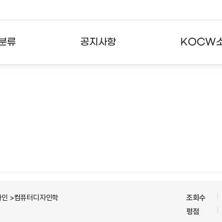
분류
공지사항
KOCW
강의
공지사항
KOCW란
강의
뉴스레터
활용안내
분야
주요통계현황
발자취
강의
서비스도움말
고객센터
자인 >컴퓨터디자인학
조회수
평점