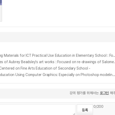
초등학교 ICT 활용 교육을 위한 컴퓨터 학습 교재개발에 관한 연구 : 포토샵 활용을 중심으로 = (A) Study on the Development of Computer Learning Materials for ICT Practical Use 
오브리 비어즐리의 작품세계에 나타난 선과 여백의 상징성에 관하여 : 살로메를 차용한 본인의 작품을 중심으로 = A stud
red on Fine Arts Education of Secondary School -
중학교 미술교육에서 컴퓨터그래픽 활용에 관한 연구 : 포토샵을 이용한 조형요소와 원리의 학습을 중심으로 = The Study On the Middle School Art Education Using Computer Graphics: Especially on Photoshop modeling and learning Plastic Element
강의 평가를 위해서는
로그인
해주
0
/200